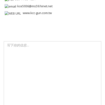
kce5936@ms59.hinet.net
www.kcc-gun.com.tw