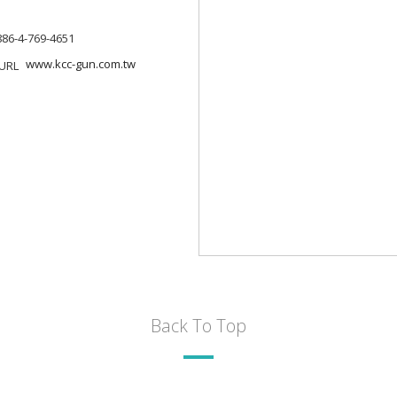
886-4-769-4651
www.kcc-gun.com.tw
Back To Top